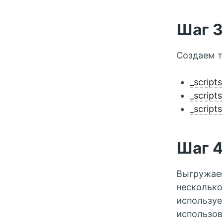
Шаг 
Создаем т
_scripts
_scripts
_script
Шаг 
Выгружаем
несколько
используе
использов