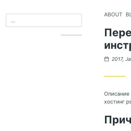
ABOUT
B
Перен
инст
2017, J
Описание м
хостинг p
При