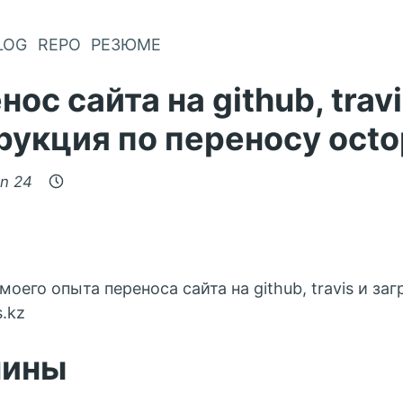
LOG
REPO
РЕЗЮМЕ
ос сайта на github, travi
рукция по переносу octo
an 24
оего опыта переноса сайта на github, travis и загр
s.kz
чины