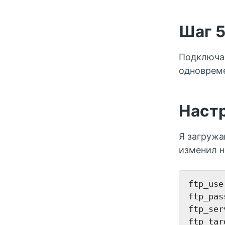
Шаг 
Подключае
одновреме
Настр
Я загружаю
изменил н
ftp_use
ftp_pas
ftp_ser
ftp_tar