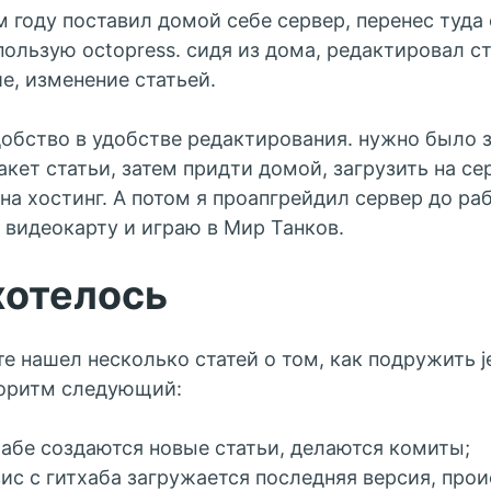
 году поставил домой себе сервер, перенес туда 
пользую octopress. сидя из дома, редактировал ст
е, изменение статьей.
обство в удобстве редактирования. нужно было з
акет статьи, затем придти домой, загрузить на се
 на хостинг. А потом я проапгрейдил сервер до ра
 видеокарту и играю в Мир Танков.
хотелось
е нашел несколько статей о том, как подружить jek
лгоритм следующий:
хабе создаются новые статьи, делаются комиты;
вис с гитхаба загружается последняя версия, про