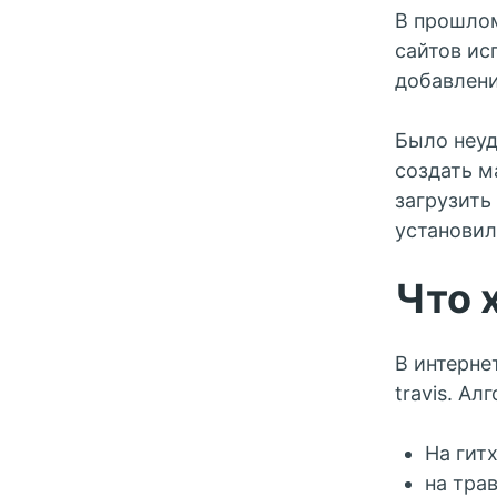
В прошлом
сайтов ис
добавлени
Было неуд
создать м
загрузить
установил
Что 
В интернет
travis. А
На гит
на тра