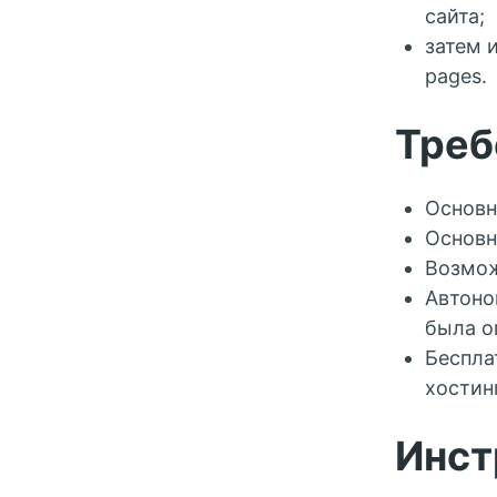
сайта;
затем и
pages.
Треб
Основн
Основн
Возмож
Автоно
была о
Беспла
хостин
Инст