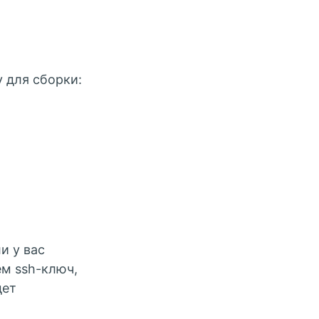
 для сборки:
и у вас
ем ssh-ключ,
дет