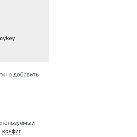
ykey

нужно добавить
используемый
 конфиг