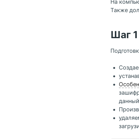
На компью
Также дол
Шаг 1
Подготовк
Создае
устана
Особен
зашифр
данный 
Произв
удаляе
загрузи