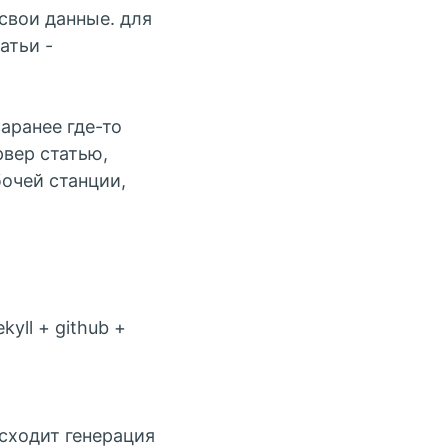
свои данные. для
атьи -
аранее где-то
рвер статью,
бочей станции,
yll + github +
исходит генерация