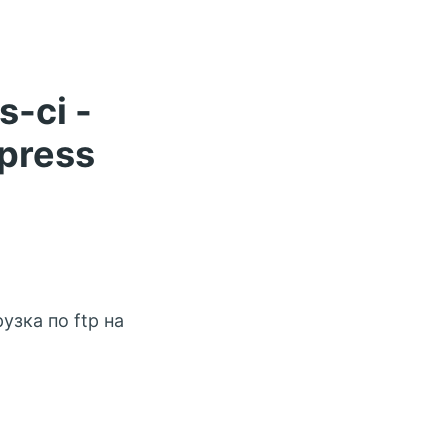
s-ci -
press
узка по ftp на