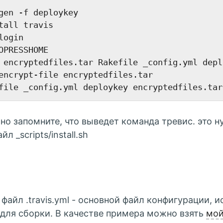
gen -f deploykey

tall travis

login

OPRESSHOME

 encryptedfiles.tar Rakefile _config.yml deplo
encrypt-file encryptedfiles.tar

но запомните, что выведет команда тревис. это 
йл _scripts/install.sh
2
файл .travis.yml - основной файл конфигурации, 
для сборки. В качестве примера можно взять
мой