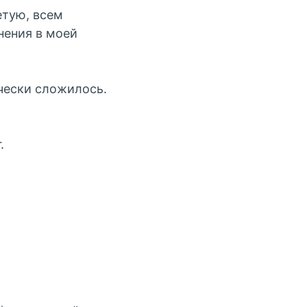
етую, всем
нения в моей
ически сложилось.
.