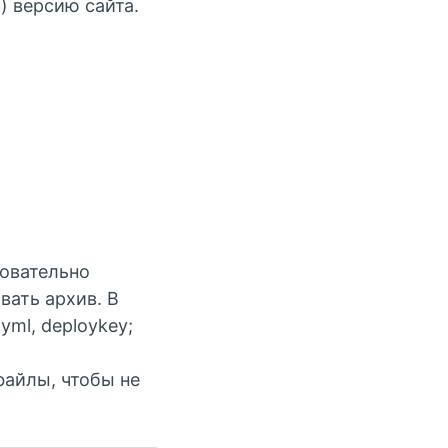
 версию сайта.
довательно
вать архив. В
yml, deploykey;
файлы, чтобы не