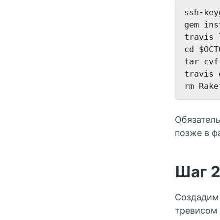
ssh-key
gem ins
travis 
cd $OCT
tar cvf
travis 
Обязатель
позже в фа
Шаг 
Создадим 
тревисом 