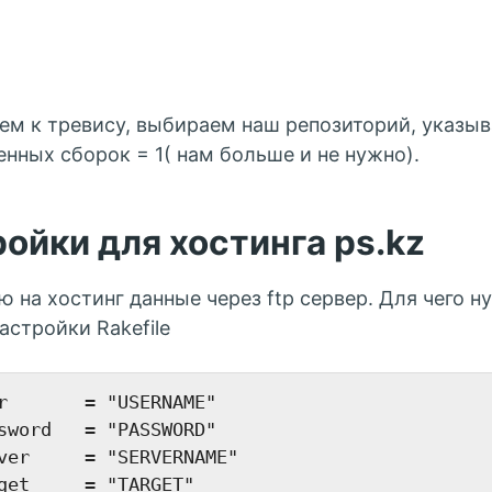
5
м к тревису, выбираем наш репозиторий, указы
нных сборок = 1( нам больше и не нужно).
ойки для хостинга ps.kz
 на хостинг данные через ftp сервер. Для чего нуж
астройки Rakefile
r       = "USERNAME"

sword   = "PASSWORD"

ver     = "SERVERNAME"

get     = "TARGET"
