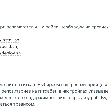
3
ри вспомагательных файла, необходимые тревису
/install.sh
;
/build.sh
;
s/deploy.sh
4
 сайт на гитхаб. Выбираем наш репозитарий (есл
 репозитариев на гитхабе), в настройках указыва
м для этого содержимое файла deploykey.pub. Бу
аться тревисом.