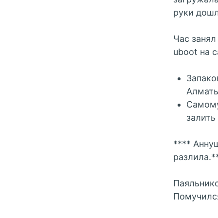
руки дошл
Час занял
uboot на 
Запако
Алматы
Самому
залить
**** Анну
разлила.*
Паяльнико
Помучился