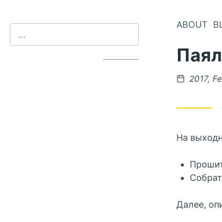
ABOUT
B
Паял
2017, F
На выходн
Прошит
Собрат
Далее, оп