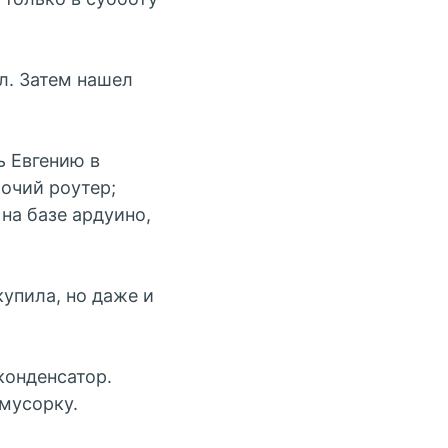
л. Затем нашел
ь Евгению в
очий роутер;
на базе ардуино,
купила, но даже и
конденсатор.
 мусорку.