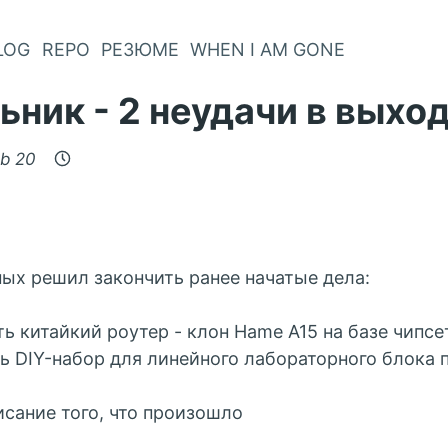
LOG
REPO
РЕЗЮМЕ
WHEN I AM GONE
ьник - 2 неудачи в выхо
eb 20
ых решил закончить ранее начатые дела:
ь китайкий роутер - клон Hame A15 на базе чипсет
ь DIY-набор для линейного лабораторного блока п
исание того, что произошло