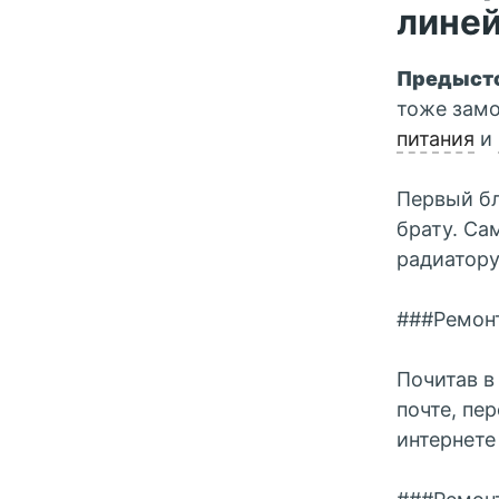
линей
Предыст
тоже замо
питания
и
Первый бл
брату. Са
радиатору
###Ремонт
Почитав в
почте, пе
интернете