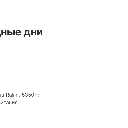
дные дни
а Ralink 5350F;
итания.