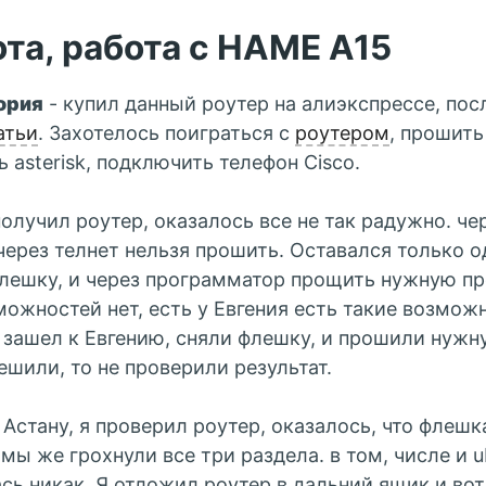
та, работа с HAME A15
ория
- купил данный роутер на алиэкспрессе, пос
атьи
. Захотелось поиграться с
роутером
, прошить
ь asterisk, подключить телефон Cisco.
получил роутер, оказалось все не так радужно. че
через телнет нельзя прошить. Оставался только о
лешку, и через программатор прощить нужную пр
можностей нет, есть у Евгения есть такие возмож
 зашел к Евгению, сняли флешку, и прошили нужн
пешили, то не проверили результат.
 Астану, я проверил роутер, оказалось, что флешк
 мы же грохнули все три раздела. в том, числе и 
сь никак. Я отложил роутер в дальний ящик и вот