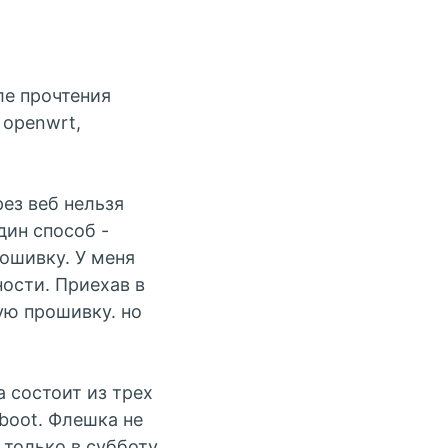
ле прочтения
 openwrt,
рез веб нельзя
дин способ -
ошивку. У меня
ности. Приехав в
ую прошивку. но
а состоит из трех
uboot. Флешка не
 только в субботу