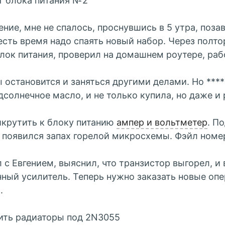
т блока питания №2
ение, мне не спалось, проснувшись в 5 утра, поза
есть время надо спаять новый набор. Через полто
лок питания, проверил на домашнем роутере, раб
ы остановится и заняться другими делами. Но ***
дсолнечное масло, и не только купила, но даже и 
крутить к блоку питанию
ампер и вольтметер
. П
 появился запах горелой микросхемы. Фэйл номер
 с Евгением, выяснил, что транзистор выгорел, и
ный усилитель. Теперь нужно заказать новые оп
.
ить радиаторы под 2N3055