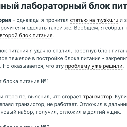
ный лабораторный блок пи
ория
- однажды я прочитал
статью на mysku.ru
и з
рочится и сделать такой же. Вообщем, я собрал 
второй блок питания
.
ок питания я удачно спалил, коротнув блок питан
мое тяжелое в постройке блока питания - закрепи
. Но оказывается, что эту
проблему уже решили
.
 блока питания №1
 интеренте, выяснил, что сгорает
транзистор
. Куп
репаял транзистор, не работает. Отложил в дальни
 новый набор, получил, отложил в долгий ящик.