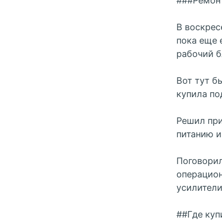
###Ремон
В воскрес
пока еще 
рабочий б
Вот тут б
купила по
Решил при
питанию и
Поговорил
операцион
усилители
##Где куп