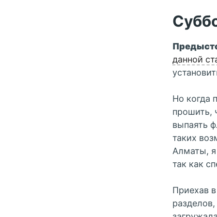
Суббо
Предыст
данной ст
установит
Но когда 
прошить, 
выпаять ф
таких воз
Алматы, я
так как с
Приехав в
разделов,
загружала