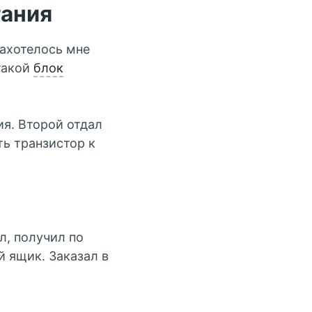
тания
ахотелось мне
такой
блок
ия. Второй отдал
ть транзистор к
ил, получил по
й ящик. Заказал в