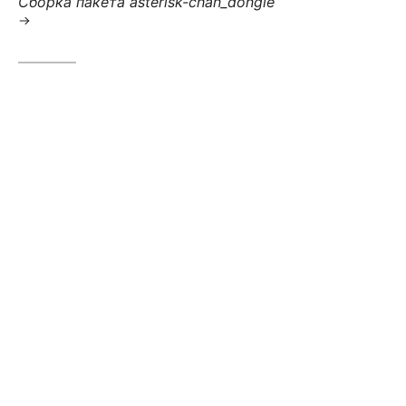
Сборка пакета asterisk-chan_dongle