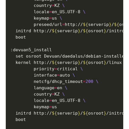
         country
=
KZ 
         locale
=
en_US.UTF-8 
         keymap
=
us 
         preseed/url
=
http://
${
serverip
}
/
${
osr
  initrd http://
${
serverip
}
/
${
osroot
}
  kernel http://
${
serverip
}
/
${
osroot
}
/linux 
         priority
=
critical 
         interface
=
auto 
         netcfg/dhcp_timeout
=
200
         language
=
en 
         country
=
KZ 
         locale
=
en_US.UTF-8 
         keymap
=
  initrd http://
${
serverip
}
/
${
osroot
}