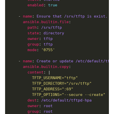
enabled
: 
true
    - 
name
: 
Ensure that /srv/tftp is exist.
ansible.builtin.file
path
: 
/srv/tftp
state
: 
directory
owner
: 
tftp
group
: 
tftp
mode
: 
'0755'
    - 
name
: 
Create or update /etc/default/tft
ansible.builtin.copy
content
: |
          TFTP_OPTIONS="--secure --create"
dest
: 
/etc/default/tftpd-hpa
owner
: 
root
group
: 
root