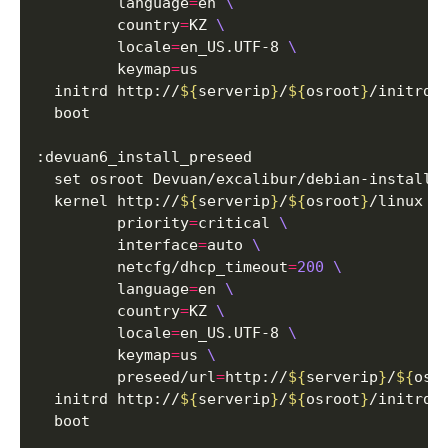
         language
=
en 
         country
=
KZ 
         locale
=
en_US.UTF-8 
         keymap
=
  initrd http://
${
serverip
}
/
${
osroot
}
  kernel http://
${
serverip
}
/
${
osroot
}
/linux 
         priority
=
critical 
         interface
=
auto 
         netcfg/dhcp_timeout
=
200
         language
=
en 
         country
=
KZ 
         locale
=
en_US.UTF-8 
         keymap
=
us 
         preseed/url
=
http://
${
serverip
}
/
${
osr
  initrd http://
${
serverip
}
/
${
osroot
}