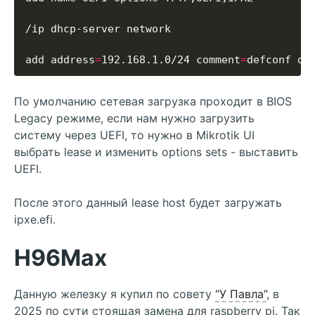
add address
=
192.168.1.0/24 comment
=
defconf dh
По умолчанию сетевая загрузка проходит в BIOS
Legacy режиме, если нам нужно загрузить
систему через UEFI, то нужно в Mikrotik UI
выбрать lease и изменить options sets - выставить
UEFI.
После этого данный lease host будет загружать
ipxe.efi.
H96Max
Данную железку я купил по совету
“У Павла”
, в
2025 по сути стоящая замена для raspberry pi. Так