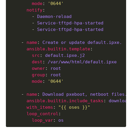
mode
: 
'0644'
notify
        - 
Daemon-reload
        - 
Service-tftpd-hpa-started
        - 
Service-tftpd-hpa-started
    - 
name
: 
Create or update default.ipxe.
ansible.builtin.template
src
: 
default.ipxe.j2
dest
: 
/var/www/html/default.ipxe
owner
: 
root
group
: 
root
mode
: 
'0644'
    - 
name
: 
Download pxeboot, netboot files.
ansible.builtin.include_tasks
: 
download
with_items
: 
"{{ oses }}"
loop_control
loop_var
: 
os