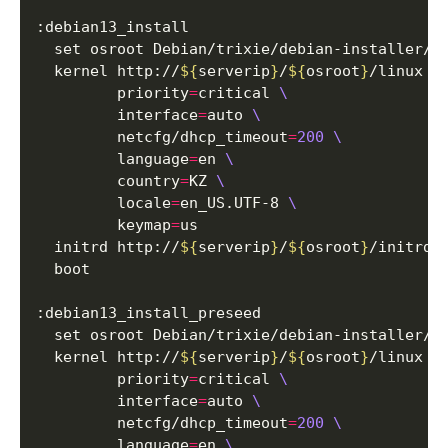
  kernel http://
${
serverip
}
/
${
osroot
}
/linux 
         priority
=
critical 
         interface
=
auto 
         netcfg/dhcp_timeout
=
200
         language
=
en 
         country
=
KZ 
         locale
=
en_US.UTF-8 
         keymap
=
  initrd http://
${
serverip
}
/
${
osroot
}
  kernel http://
${
serverip
}
/
${
osroot
}
/linux 
         priority
=
critical 
         interface
=
auto 
         netcfg/dhcp_timeout
=
200
         language
=
en 