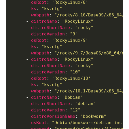
osRoot
: 
'RockyLinux/8'
ks
: 
"ks.cfg"
webpath
: 
"/rocky/8.10/BaseOS/x86_64/o
      - 
distroName
: 
"RockyLinux"
distroShortName
: 
"rocky"
distroVersion
: 
"9"
osRoot
: 
'RockyLinux/9'
ks
: 
"ks.cfg"
webpath
: 
"/rocky/9.7/BaseOS/x86_64/os
      - 
distroName
: 
"RockyLinux"
distroShortName
: 
"rocky"
distroVersion
: 
"10"
osRoot
: 
'RockyLinux/10'
ks
: 
"ks.cfg"
webpath
: 
"/rocky/10.1/BaseOS/x86_64/o
      - 
distroName
: 
"Debian"
distroShortName
: 
"debian"
distroVersion
: 
"12"
distroVersionName
: 
"bookworm"
osRoot
: 
"Debian/bookworm/debian-insta