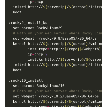
         ip
=
  initrd http://
${
serverip
}
/
${
osroot
}
# Path on your web server where Rocky Linux
  kernel http://
${
serverip
}
/
${
osroot
}
/vmlinuz
         inst.repo
=
http://
${
repo
}${
webpath
}
         ip
=
dhcp 
         inst.ks
=
http://
${
serverip
}
/
${
osroot
}
  initrd http://
${
serverip
}
/
${
osroot
}
# Path on your web server where Rocky Linux
  kernel http://
${
serverip
}
/
${
osroot
}
/vmlinuz
         inst.repo
=
http://
${
repo
}${
webpath
}