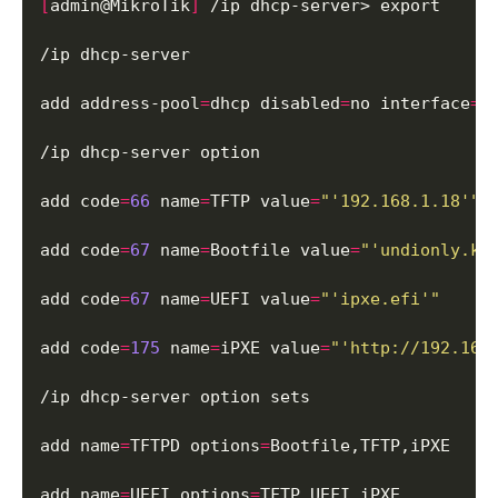
[
admin@MikroTik
]
add address-pool
=
dhcp disabled
=
no interface
=
b
add code
=
66
 name
=
TFTP value
=
"'192.168.1.18'"
add code
=
67
 name
=
Bootfile value
=
"'undionly.kp
add code
=
67
 name
=
UEFI value
=
"'ipxe.efi'"
add code
=
175
 name
=
iPXE value
=
"'http://192.168
add name
=
TFTPD options
=
add name
=
UEFI options
=