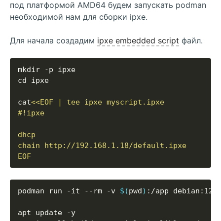
под платформой AMD64 будем запускать podman
необходимой нам для сборки ipxe.
Для начала создадим
ipxe embedded script
файл.
cat
EOF
podman run -it --rm -v 
$(
pwd
)