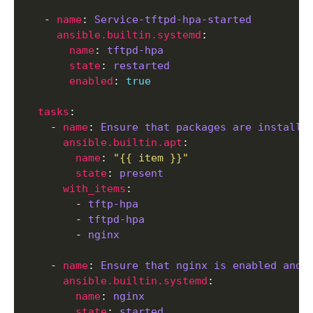
   - 
name
: 
Service-tftpd-hpa-started
ansible.builtin.systemd
name
: 
tftpd-hpa
state
: 
restarted
enabled
: 
true
tasks
    - 
name
: 
Ensure that packages are installe
ansible.builtin.apt
name
: 
"{{ item }}"
state
: 
present
with_items
        - 
tftp-hpa
        - 
tftpd-hpa
        - 
nginx
    - 
name
: 
Ensure that nginx is enabled and 
ansible.builtin.systemd
name
: 
nginx
state
: 
started