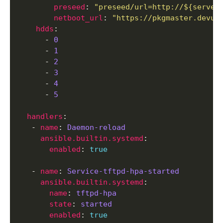
preseed
: 
"preseed/url=http://${server
netboot_url
: 
"https://pkgmaster.devua
hdds
      - 
0
      - 
1
      - 
2
      - 
3
      - 
4
      - 
5
handlers
   - 
name
: 
Daemon-reload
ansible.builtin.systemd
enabled
: 
true
   - 
name
: 
Service-tftpd-hpa-started
ansible.builtin.systemd
name
: 
tftpd-hpa
state
: 
started
enabled
: 
true