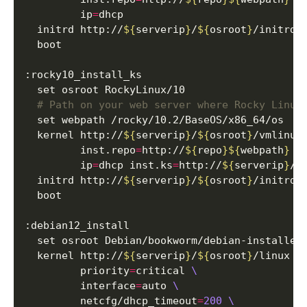
         ip
=
  initrd http://
${
serverip
}
/
${
osroot
}
# Path on your web server where Rocky Linux
  kernel http://
${
serverip
}
/
${
osroot
}
/vmlinuz
         inst.repo
=
http://
${
repo
}${
webpath
}
         ip
=
dhcp inst.ks
=
http://
${
serverip
}
/
$
  initrd http://
${
serverip
}
/
${
osroot
}
  kernel http://
${
serverip
}
/
${
osroot
}
/linux 
         priority
=
critical 
         interface
=
auto 
         netcfg/dhcp_timeout
=
200