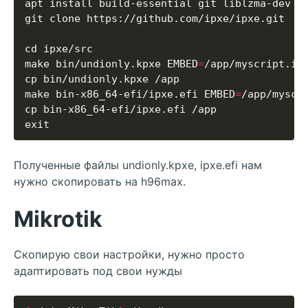
make bin/undionly.kpxe EMBED
=
make bin-x86_64-efi/ipxe.efi EMBED
=
Полученные файлы undionly.kpxe, ipxe.efi нам
нужно скопировать на h96max.
Mikrotik
Скопирую свои настройки, нужно просто
адаптировать под свои нужды