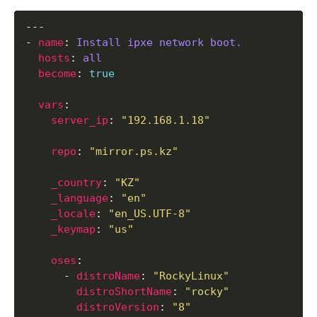
- 
name
: 
Install ipxe network boot.
hosts
: 
all
become
: 
true
vars
server_ip
: 
"192.168.1.18"
repo
: 
"mirror.ps.kz"
_country
: 
"KZ"
_language
: 
"en"
_locale
: 
"en_US.UTF-8"
_keymap
: 
"us"
oses
      - 
distroName
: 
"RockyLinux"
distroShortName
: 
"rocky"
distroVersion
: 
"8"