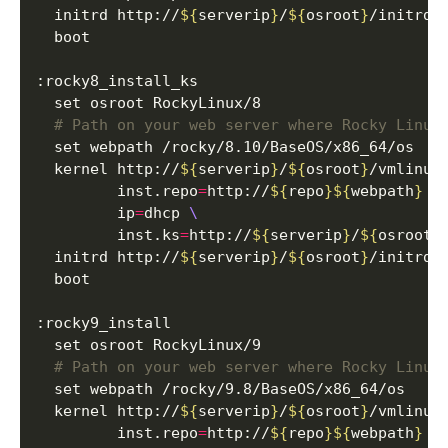
  initrd http://
${
serverip
}
/
${
osroot
}
# Path on your web server where Rocky Linux
  kernel http://
${
serverip
}
/
${
osroot
}
/vmlinuz
         inst.repo
=
http://
${
repo
}${
webpath
}
         ip
=
dhcp 
         inst.ks
=
http://
${
serverip
}
/
${
osroot
}
  initrd http://
${
serverip
}
/
${
osroot
}
# Path on your web server where Rocky Linux
  kernel http://
${
serverip
}
/
${
osroot
}
/vmlinuz
         inst.repo
=
http://
${
repo
}${
webpath
}