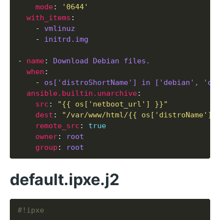
mode
: 
'0644'
with_items
    - 
vmlinuz
    - 
initrd.img
- 
name
: 
Download Debian files.
when
    - 
os['distroShortName'] in ['debian', 'de
ansible.builtin.unarchive
src
: 
"{{ os['netboot_url'] }}"
dest
: 
"/var/www/html/{{ os['distroName'] 
remote_src
: 
true
owner
: 
root
group
: 
root
default.ipxe.j2