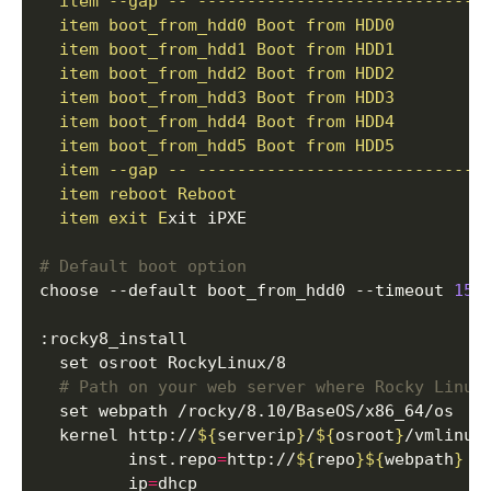
  item exit E
# Default boot option
choose --default boot_from_hdd0 --timeout 
150
# Path on your web server where Rocky Linux
  kernel http://
${
serverip
}
/
${
osroot
}
/vmlinuz
         inst.repo
=
http://
${
repo
}${
webpath
}
         ip
=