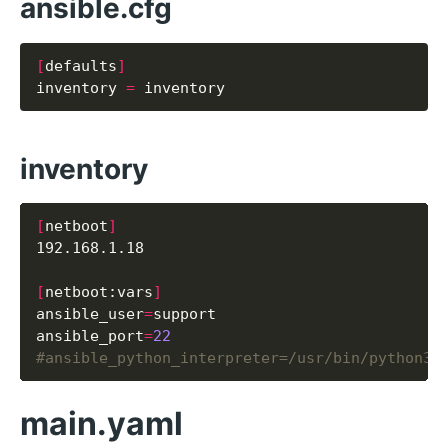
ansible.cfg
[
defaults
]
inventory 
=
inventory
[
netboot
]
[
netboot:vars
]
ansible_user
=
ansible_port
=
22
#ansible_python_interpreter=/usr/bin/python3
main.yaml