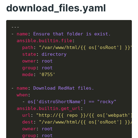
download_files.yaml
- 
name
: 
Ensure that folder is exist.
ansible.builtin.file
path
: 
"/var/www/html/{{ os['osRoot'] }}"
state
: 
directory
owner
: 
root
group
: 
root
mode
: 
'0755'
- 
name
: 
Download RedHat files.
when
    - 
os['distroShortName'] == "rocky"
ansible.builtin.get_url
url
: 
"http://{{ repo }}/{{ os['webpath'] 
dest
: 
"/var/www/html/{{ os['osRoot'] }}/{
owner
: 
root
group
: 
root