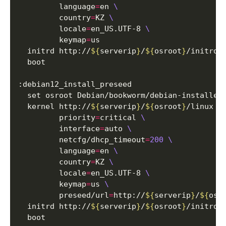
         language
=
en 
         country
=
KZ 
         locale
=
en_US.UTF-8 
         keymap
=
  initrd http://
${
serverip
}
/
${
osroot
}
  kernel http://
${
serverip
}
/
${
osroot
}
/linux 
         priority
=
critical 
         interface
=
auto 
         netcfg/dhcp_timeout
=
200
         language
=
en 
         country
=
KZ 
         locale
=
en_US.UTF-8 
         keymap
=
us 
         preseed/url
=
http://
${
serverip
}
/
${
osr
  initrd http://
${
serverip
}
/
${
osroot
}